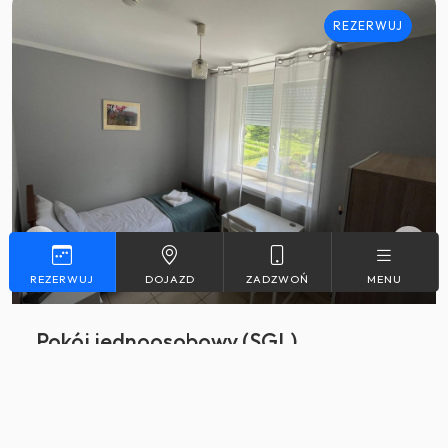
REZERWUJ
2
Max. 1
11-13 m
REZERWUJ
DOJAZD
ZADZWOŃ
MENU
Pokój jednoosobowy (SGL)
Przytulny pokój
Więcej
jednoosobowy z prywatną
łazienką