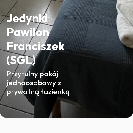
Jedynki
Pawilon
Franciszek
(SGL)
Przytulny pokój
jednoosobowy z
prywatną łazienką